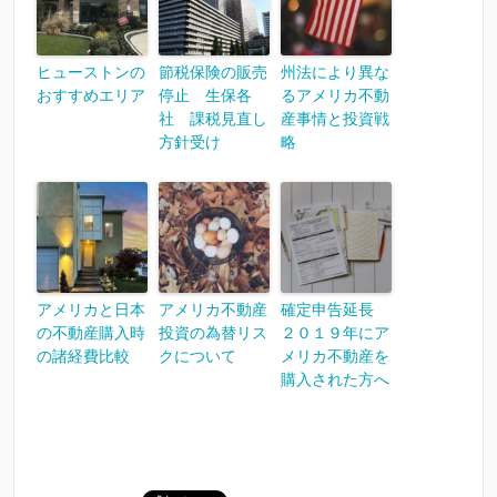
ヒューストンの
節税保険の販売
州法により異な
おすすめエリア
停止 生保各
るアメリカ不動
社 課税見直し
産事情と投資戦
方針受け
略
アメリカと日本
アメリカ不動産
確定申告延長
の不動産購入時
投資の為替リス
２０１９年にア
の諸経費比較
クについて
メリカ不動産を
購入された方へ