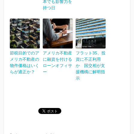
本でも影響力を
持つ日
節税目的でのア
アメリカ不動産
フラット35、投
メリカ不動産の
に融資を付ける
資に不正利用
物件価格はいく
ローンオフィサ
か 国交相が支
らが適正か？
ー
援機構に解明指
示