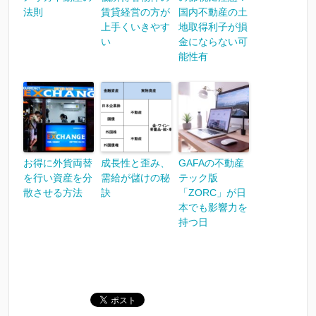
法則
賃貸経営の方が
国内不動産の土
上手くいきやす
地取得利子が損
い
金にならない可
能性有
お得に外貨両替
成長性と歪み、
GAFAの不動産
を行い資産を分
需給が儲けの秘
テック版
散させる方法
訣
「ZORC」が日
本でも影響力を
持つ日