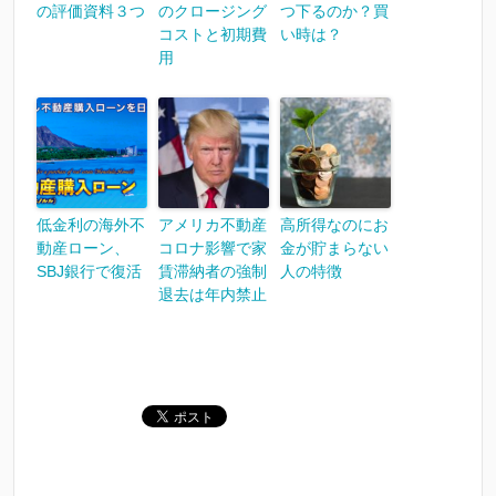
の評価資料３つ
のクロージング
つ下るのか？買
コストと初期費
い時は？
用
低金利の海外不
アメリカ不動産
高所得なのにお
動産ローン、
コロナ影響で家
金が貯まらない
SBJ銀行で復活
賃滞納者の強制
人の特徴
退去は年内禁止