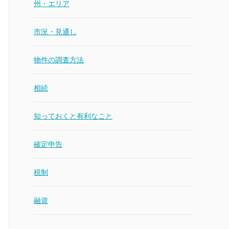
州・エリア
市況・見通し
物件の調査方法
相続
知っておくと有利なこと
確定申告
税制
融資