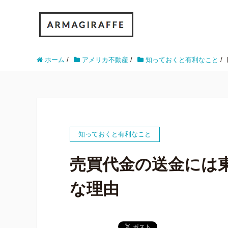
ホーム
/
アメリカ不動産
/
知っておくと有利なこと
/
知っておくと有利なこと
売買代金の送金には
な理由